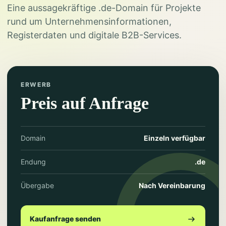
Eine aussagekräftige .de-Domain für Projekte
rund um Unternehmensinformationen,
Registerdaten und digitale B2B-Services.
ERWERB
Preis auf Anfrage
Domain
Einzeln verfügbar
Endung
.de
Übergabe
Nach Vereinbarung
Kaufanfrage senden