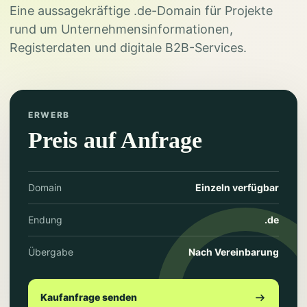
Eine aussagekräftige .de-Domain für Projekte
rund um Unternehmensinformationen,
Registerdaten und digitale B2B-Services.
ERWERB
Preis auf Anfrage
Domain
Einzeln verfügbar
Endung
.de
Übergabe
Nach Vereinbarung
Kaufanfrage senden