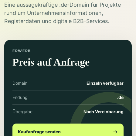
Eine aussagekräftige .de-Domain für Projekte
rund um Unternehmensinformationen,
Registerdaten und digitale B2B-Services.
ERWERB
Preis auf Anfrage
Domain
Einzeln verfügbar
Endung
.de
Übergabe
Nach Vereinbarung
Kaufanfrage senden