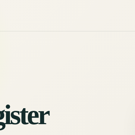
ister