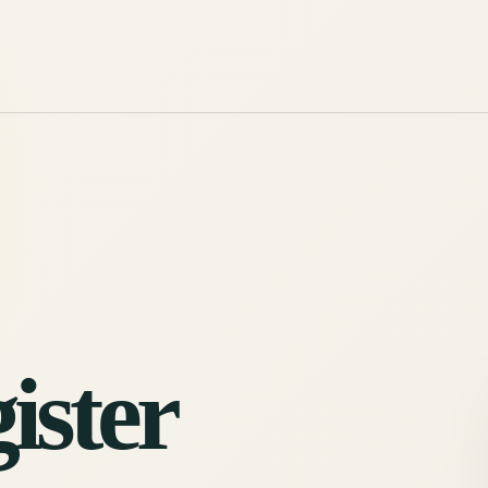
ister