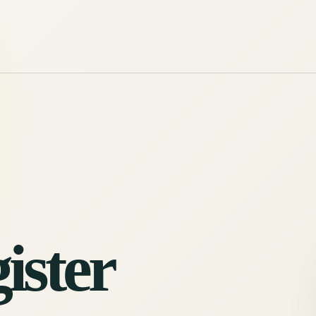
ister