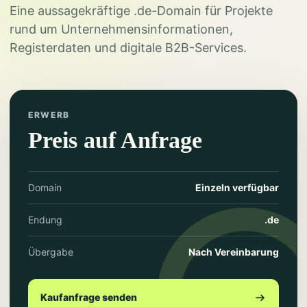
Eine aussagekräftige .de-Domain für Projekte
rund um Unternehmensinformationen,
Registerdaten und digitale B2B-Services.
ERWERB
Preis auf Anfrage
Domain
Einzeln verfügbar
Endung
.de
Übergabe
Nach Vereinbarung
Kaufanfrage senden