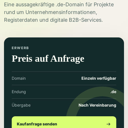
Eine aussagekräftige .de-Domain für Projekte
rund um Unternehmensinformationen,
Registerdaten und digitale B2B-Services.
ERWERB
Preis auf Anfrage
Domain
Einzeln verfügbar
Endung
.de
Übergabe
Nach Vereinbarung
Kaufanfrage senden