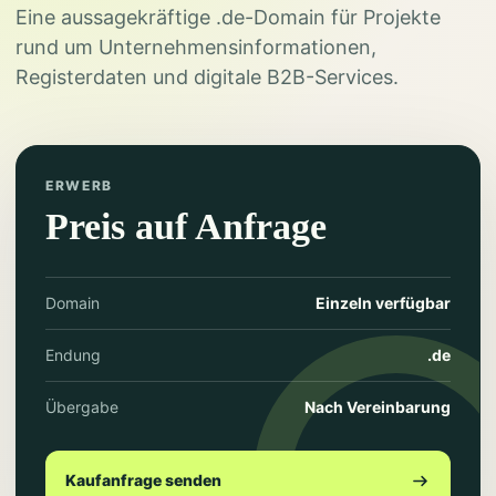
Eine aussagekräftige .de-Domain für Projekte
rund um Unternehmensinformationen,
Registerdaten und digitale B2B-Services.
ERWERB
Preis auf Anfrage
Domain
Einzeln verfügbar
Endung
.de
Übergabe
Nach Vereinbarung
Kaufanfrage senden