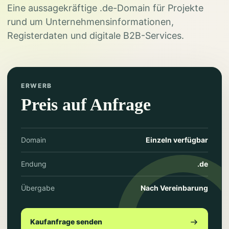
Eine aussagekräftige .de-Domain für Projekte
rund um Unternehmensinformationen,
Registerdaten und digitale B2B-Services.
ERWERB
Preis auf Anfrage
Domain
Einzeln verfügbar
Endung
.de
Übergabe
Nach Vereinbarung
Kaufanfrage senden