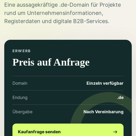
Eine aussagekräftige .de-Domain für Projekte
rund um Unternehmensinformationen,
Registerdaten und digitale B2B-Services.
ERWERB
Preis auf Anfrage
Domain
Einzeln verfügbar
Endung
.de
Übergabe
Nach Vereinbarung
Kaufanfrage senden