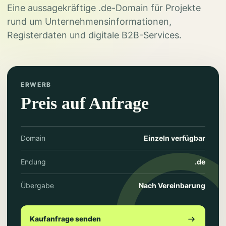
Eine aussagekräftige .de-Domain für Projekte
rund um Unternehmensinformationen,
Registerdaten und digitale B2B-Services.
ERWERB
Preis auf Anfrage
Domain
Einzeln verfügbar
Endung
.de
Übergabe
Nach Vereinbarung
Kaufanfrage senden