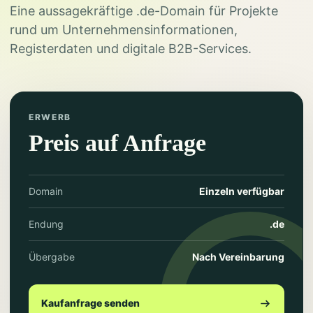
Eine aussagekräftige .de-Domain für Projekte
rund um Unternehmensinformationen,
Registerdaten und digitale B2B-Services.
ERWERB
Preis auf Anfrage
Domain
Einzeln verfügbar
Endung
.de
Übergabe
Nach Vereinbarung
Kaufanfrage senden