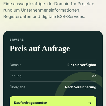
Eine aussagekräftige .de-Domain für Projekte
rund um Unternehmensinformationen,
Registerdaten und digitale B2B-Services.
ERWERB
Preis auf Anfrage
Domain
Einzeln verfügbar
Endung
.de
Übergabe
Nach Vereinbarung
Kaufanfrage senden